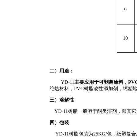
9
10
二）用途：
YD-11
主要应用于可剥离涂料，
PV
绝热材料，
PVC
树脂改性添加剂，钙塑
三）溶解性
YD-11树脂一般溶于酮类溶剂，跟其
四）包装
YD-11
树脂包装为
25KG
/
包，纸塑复合