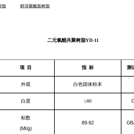
树脂
醇溶聚酰胺树脂
二元氯醋共聚树脂
YD-11
项
目
指
标
测
外观
白色固体粉末
白度
≥
80
G
粘数
89-92
GB
(Ml/g)