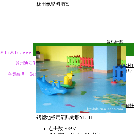
板用氯醋树脂Y...
氯醋树脂
网站首页
关于我们
 2013-2017，www.szdchem.com，
未经许可 严禁复制
联系我们
苏州迪云化工有限公司
固体丙烯酸树
二元氯醋树脂
备案编号：
苏ICP备17015752号
三元羟基氯醋
钙塑地板用氯醋树脂YD-11
点击数:
30697