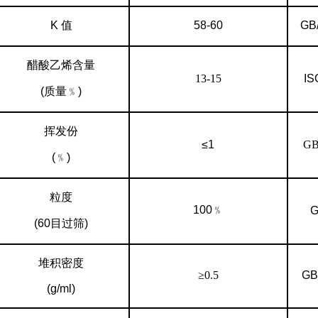
K
值
58-60
GB
醋酸乙烯含量
13-15
IS
(
质量﹪
)
挥发份
≤1
GB
(
﹪
)
粒度
100
﹪
G
(60
目过筛
)
堆积密度
≥
0.5
GB
(g/ml)