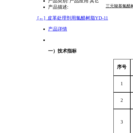
产品类别:
产品应用 其它
三元羧基氯醋
产品描述:
[←] 皮革处理剂用氯醋树脂YD-11
产品详情
一）技术指标
序号
1
2
3