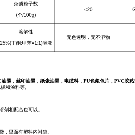
杂质粒子数
≤20
G
(
个
/100g)
溶解性
无色透明，无不溶物
25%(
丁酮
:
甲苯
=1:1)
溶液
C
油墨，丝印油墨，纸张油墨，电缆料，
PU
色浆色片，
PVC
胶粘
地板和涂料等。
它溶剂相配合也可以。
袋
，里面有塑料内衬袋。