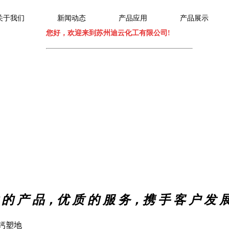
关于我们
新闻动态
产品应用
产品展示
您好，欢迎来到苏州迪云化工有限公司!
 的 产 品，优 质 的 服 务，携 手 客 户 发 展
>钙塑地