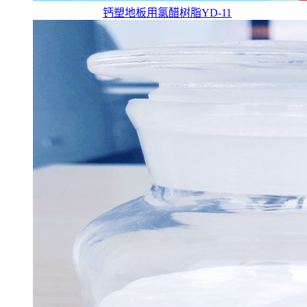
钙塑地板用氯醋树脂YD-11