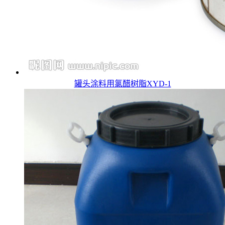
罐头涂料用氯醋树脂XYD-1