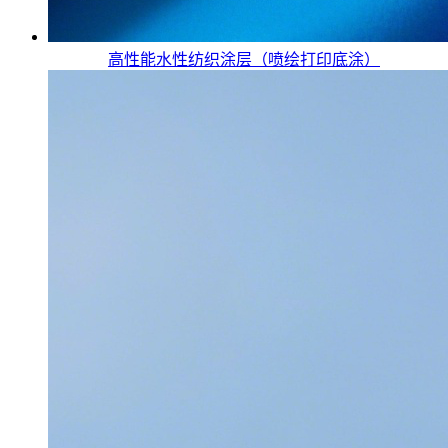
高性能水性纺织涂层（喷绘打印底涂）