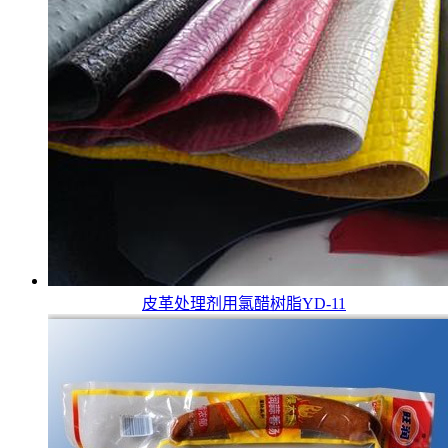
皮革处理剂用氯醋树脂YD-11