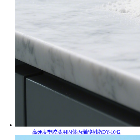
高硬度塑胶漆用固体丙烯酸树脂DY-1042