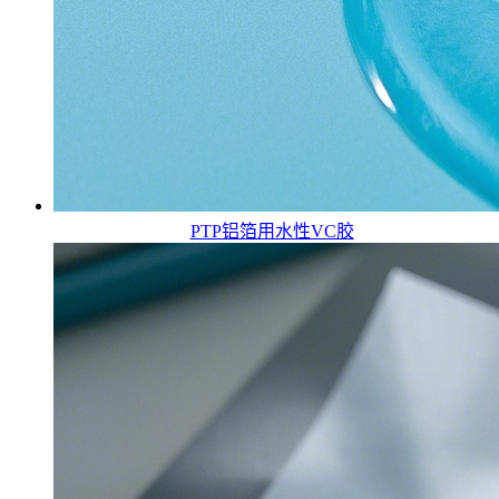
PTP铝箔用水性VC胶