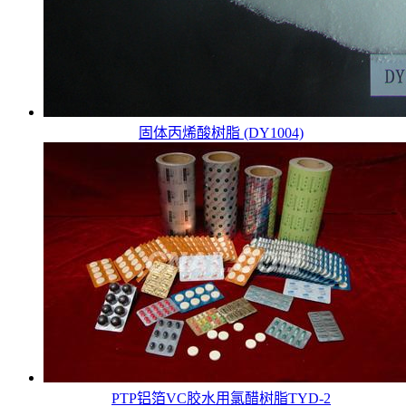
固体丙烯酸树脂 (DY1004)
PTP铝箔VC胶水用氯醋树脂TYD-2