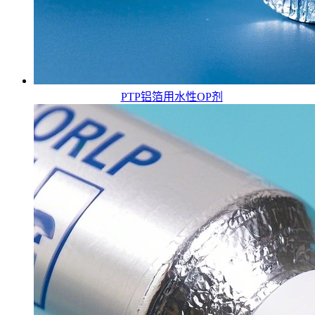
PTP铝箔用水性OP剂