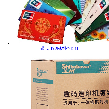
磁卡用氯醋树脂YD-11