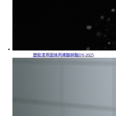
塑胶漆用固体丙烯酸树脂DY-2025