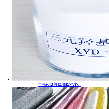
三元羟基氯醋树脂XYD-1