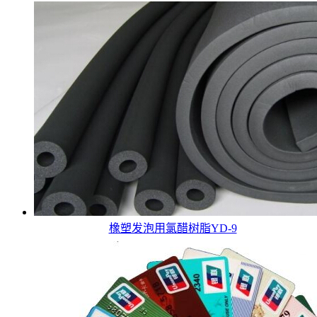
橡塑发泡用氯醋树脂YD-9