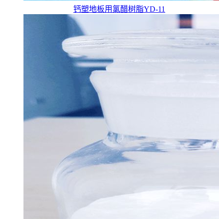
钙塑地板用氯醋树脂YD-11