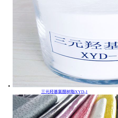
三元羟基氯醋树脂XYD-1