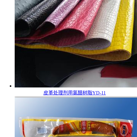
皮革处理剂用氯醋树脂YD-11