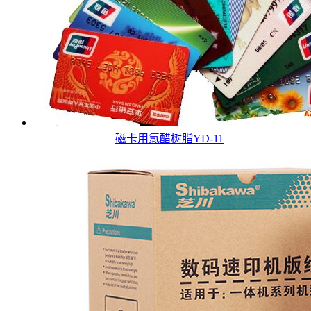
磁卡用氯醋树脂YD-11