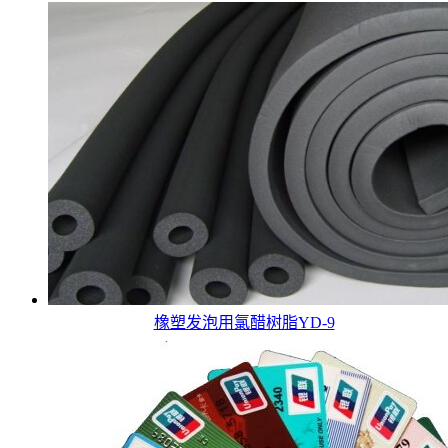
橡塑发泡用氯醋树脂YD-9