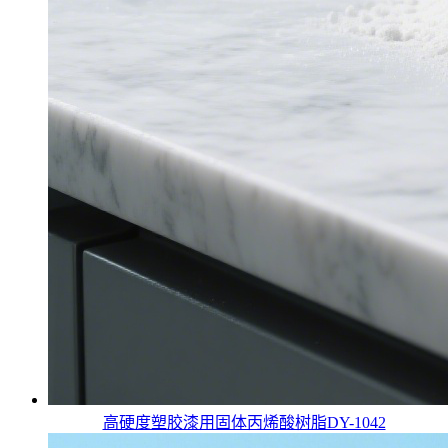
高硬度塑胶漆用固体丙烯酸树脂DY-1042