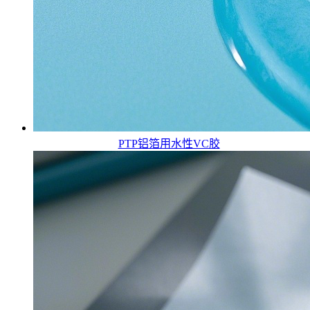
PTP铝箔用水性VC胶