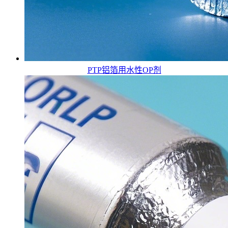
PTP铝箔用水性OP剂