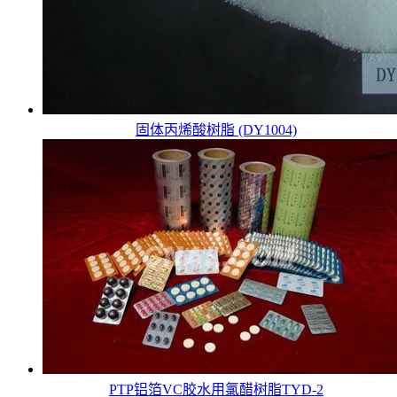
固体丙烯酸树脂 (DY1004)
PTP铝箔VC胶水用氯醋树脂TYD-2