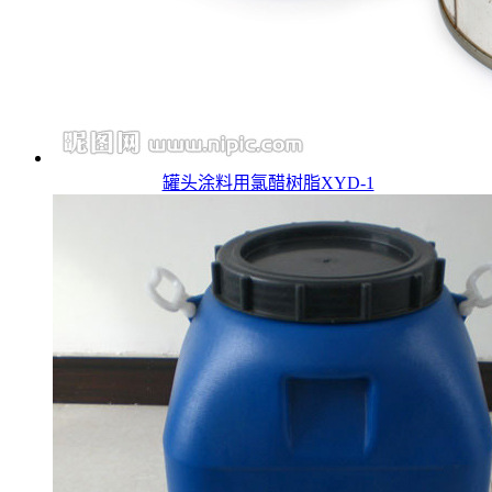
罐头涂料用氯醋树脂XYD-1