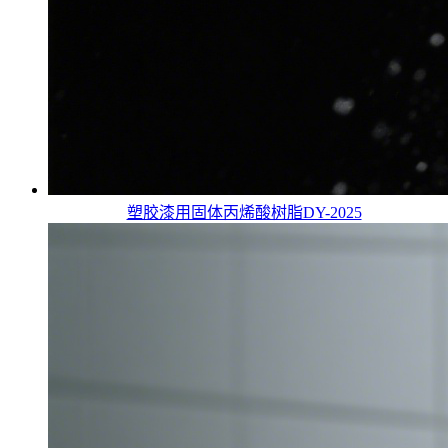
塑胶漆用固体丙烯酸树脂DY-2025