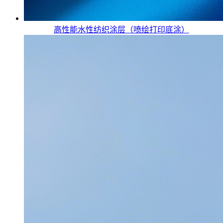
高性能水性纺织涂层（喷绘打印底涂）