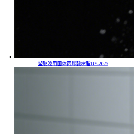
塑胶漆用固体丙烯酸树脂DY-2025