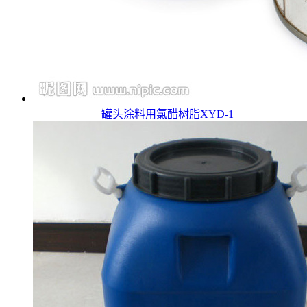
罐头涂料用氯醋树脂XYD-1