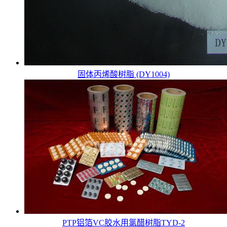
固体丙烯酸树脂 (DY1004)
PTP铝箔VC胶水用氯醋树脂TYD-2