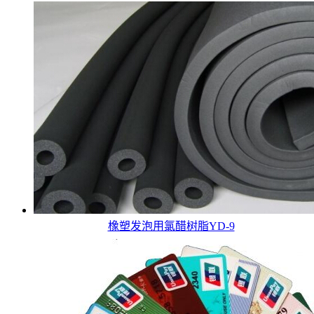
橡塑发泡用氯醋树脂YD-9