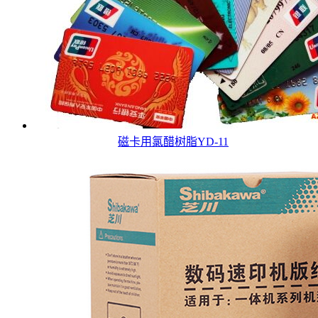
磁卡用氯醋树脂YD-11