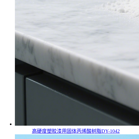
高硬度塑胶漆用固体丙烯酸树脂DY-1042