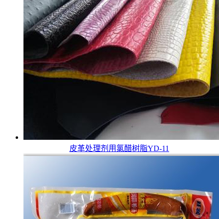
皮革处理剂用氯醋树脂YD-11