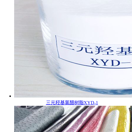
三元羟基氯醋树脂XYD-1