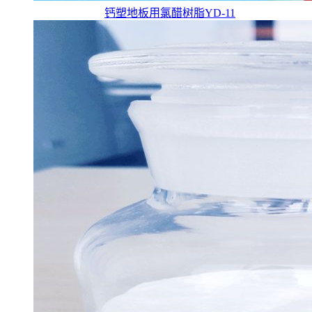
钙塑地板用氯醋树脂YD-11