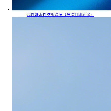
高性能水性纺织涂层（喷绘打印底涂）