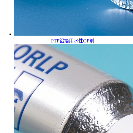
PTP铝箔用水性OP剂