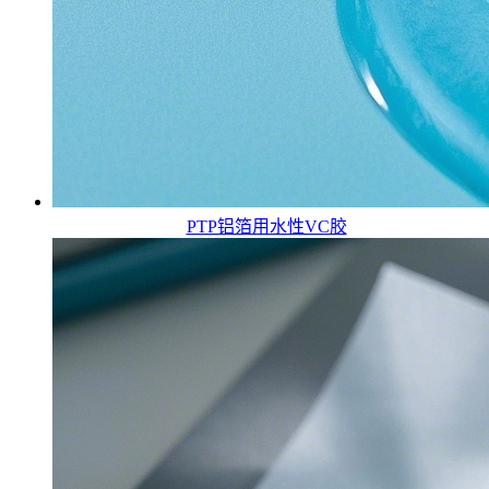
PTP铝箔用水性VC胶